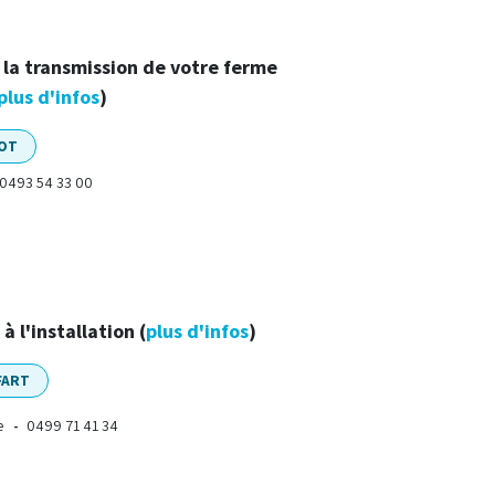
la transmission
de votre ferme
plus d'infos
)
NOT
0493 54 33 00
t
à l'installation (
plus d'infos
)
FART
be
0499 71 41 34
-