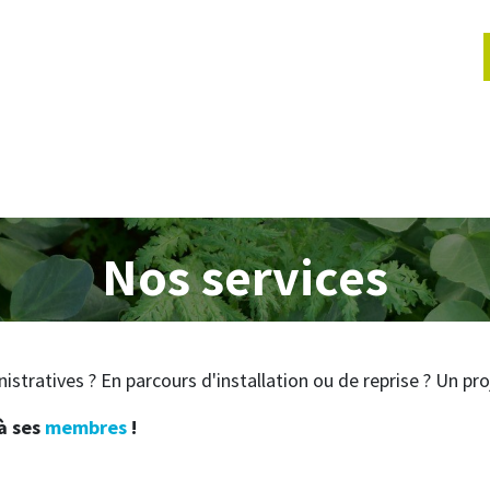
lités
Actions jeunes
Évènements
Services
Proje
Nos services
tratives ? En parcours d'installation ou de reprise ? Un proj
à ses
membres
!