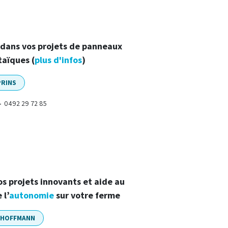
ans vos projets de panneaux
aïques (
plus d'infos
)
PRINS
0492 29 72 85
-
 projets innovants et aide au
 l’
autonomie
sur votre ferme
 HOFFMANN