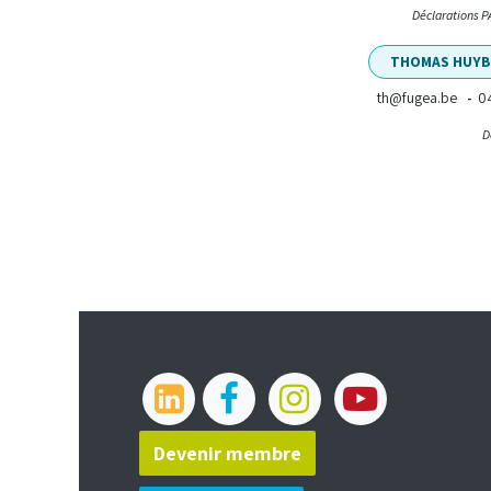
Déclarations PA
THOMAS HUYB
th@fugea.be
0
-
D
Devenir membre​​​​