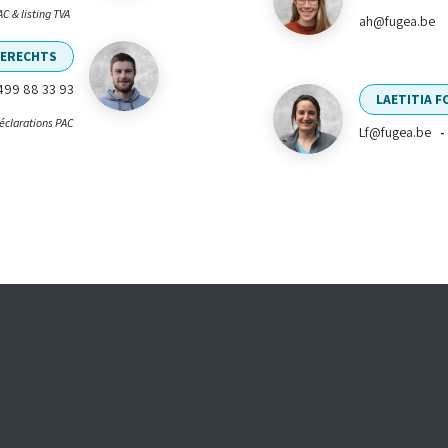
C & listing TVA
ah@fugea.be
ERECHTS
499 88 33 93
LAETITIA F
éclarations PAC
Lf@fugea.be
-