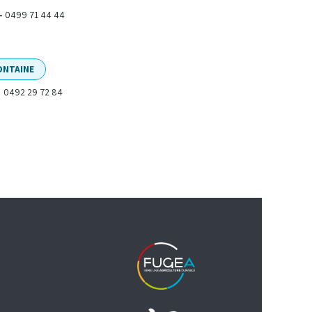
0499 71 44 44
-
ONTAINE
0492 29 72 84