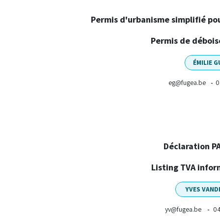
Permis d'urbanisme simplifié pou
Permis de déboi
ÉMILIE 
eg@fugea.be
0
-
Déclaration PA
Listing TVA infor
YVES VAND
yv@fugea.be
04
-