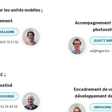
r les unités mobiles ;
sement
Accompagnement d
photovolt
GUILLAUME
ELIOTT DE
499 75 57 55
ed@fugea.be
C ;
matisé
Encadrement de vos
développement de
EVOORDE
91 39 49 50
ANOUCHKA