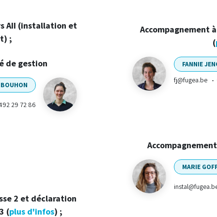
 AII (installation et
Accompagnement à 
) ;
(
té de gestion
FANNIE JE
fj@fugea.be
-
E BOUHON
492 29 72 86
Accompagnemen
MARIE GOF
instal@fugea.
se 2 et déclaration
 3
(
plus d'infos
) ;