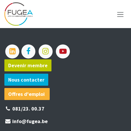
Se rendre au contenu
Devenir membre​​​​
Nous contacter
Offres d'emploi
081/23.
00.37​
info@fugea.be