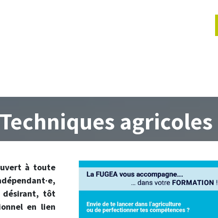
lités
Actions jeunes
Évènements
Services
Proje
Techniques agricoles
ouvert à toute
ndépendant·e,
désirant, tôt
ionnel en lien