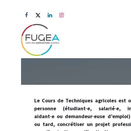
Se rendre au contenu
Accueil
A propos
Actua
Le Cours de Techniques agricoles est 
personne (étudiant·e, salarié·e, i
aidant·e ou demandeur·euse d’emploi) 
ou tard, concrétiser un projet profess