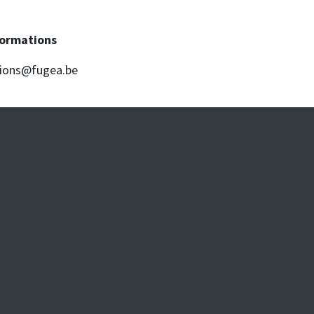
Formations
tions@fugea.be