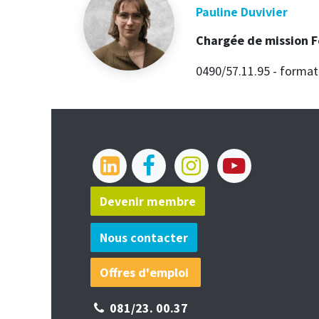
Pauline Duvivier
Chargée de mission 
0490/57.11.95 - forma
Devenir membre​​​​
Nous contacter
Offres d'emploi
081/23.
00.37​