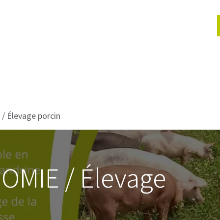
lités
Actions jeunes
Évènements
Services
Proje
 Élevage porcin
OMIE / Élevage