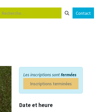
Contact
ts
Formations
FAQ
Lettre Paysanne
Devenir 
Inscription
Les inscriptions sont
fermées
Inscriptions terminées
Date et heure