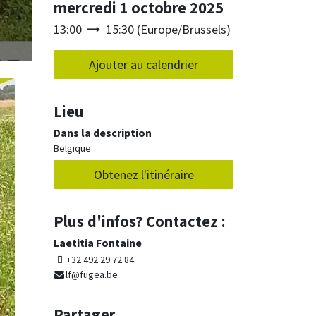
mercredi 1 octobre 2025
13:00
15:30
(
Europe/Brussels
)
Ajouter au calendrier
Lieu
Dans la description
Belgique
Obtenez l'itinéraire
Plus d'infos? Contactez :
Laetitia Fontaine
+32 492 29 72 84
lf@fugea.be
Partager