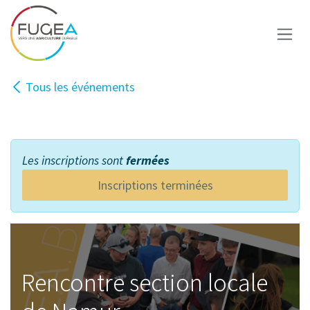
Se rendre au contenu
Tous les événements
Inscription
Les inscriptions sont
fermées
Inscriptions terminées
Rencontre section locale