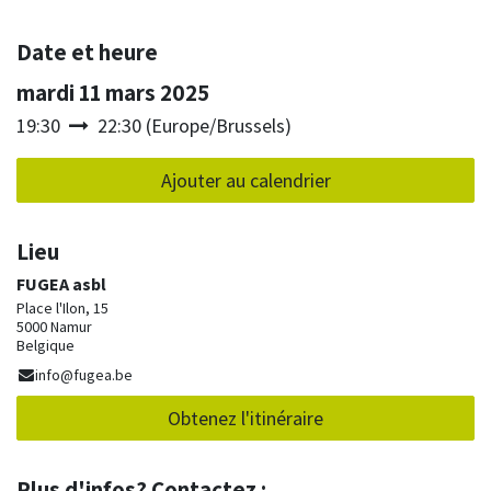
Date et heure
mardi 11 mars 2025
19:30
22:30
(
Europe/Brussels
)
Ajouter au calendrier
Lieu
FUGEA asbl
Place l'Ilon, 15
5000 Namur
Belgique
info@fugea.be
Obtenez l'itinéraire
Plus d'infos? Contactez :