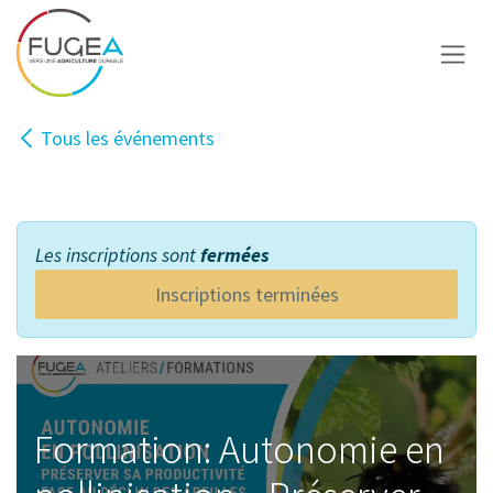
Se rendre au contenu
Tous les événements
Inscription
Les inscriptions sont
fermées
Inscriptions terminées
Formation: Autonomie en