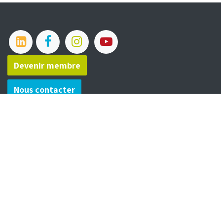
Devenir membre​​​​
Nous contacter
Offres d'emploi
081/23.
00.37​
info@fugea.be