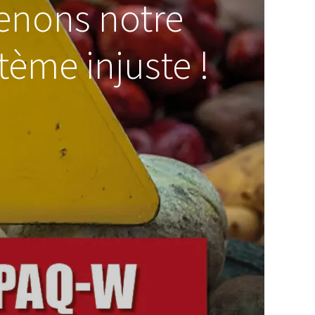
enons notre
tème injuste !