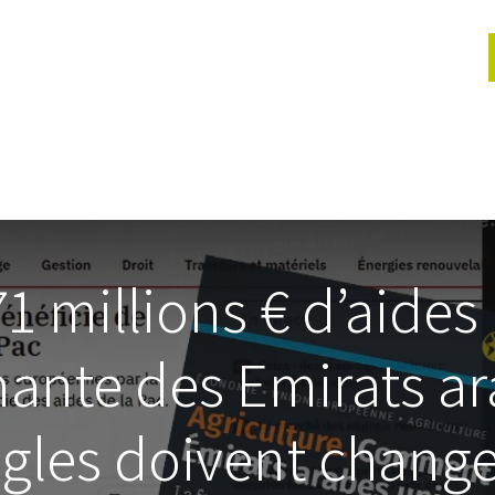
lités
Actions jeunes
Évènements
Services
Proje
1 millions € d’aides
gnante des Emirats ar
ègles doivent changer