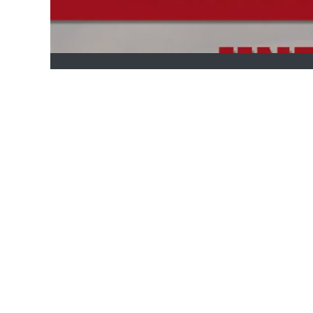
Devenir membre​​​​
Nous contacter
Offres d'emploi
081/23.
00.37​
info@fugea.be