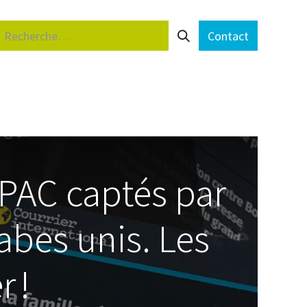
Contact
ts
Formations
FAQ
Lettre Paysanne
Devenir 
 PAC captés par
abes unis. Les
 !