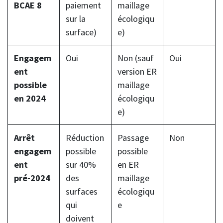
BCAE 8
paiement
maillage
sur la
écologiqu
surface)
e)
Engagem
Oui
Non (sauf
Oui
ent
version ER
possible
maillage
en 2024
écologiqu
e)
Arrêt
Réduction
Passage
Non
engagem
possible
possible
ent
sur 40%
en ER
pré-2024​
des
maillage
surfaces
écologiqu
qui
e
doivent